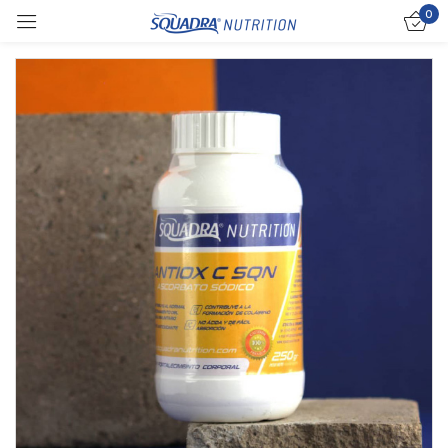
0
Sign in
Remember me
Lost password?
Log in
Create an account