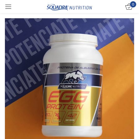
0
Sign in
Remember me
Lost password?
Log in
Create an account