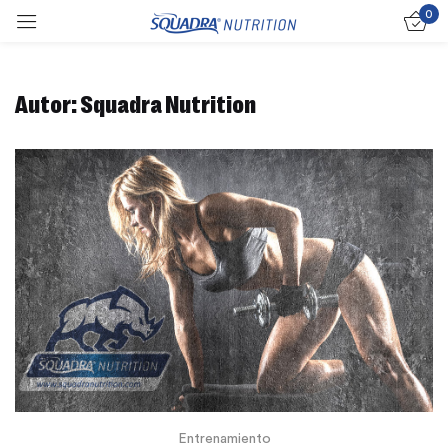
0
Sign in
Autor:
Squadra Nutrition
Remember me
Lost password?
Log in
Create an account
Entrenamiento