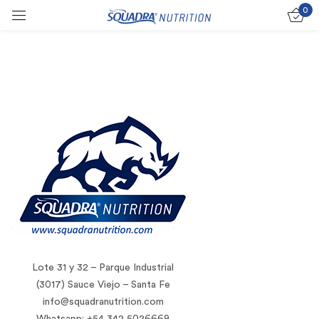
0
Sign in
Remember me
Lost password?
Log in
Create an account
Lote 31 y 32 – Parque Industrial
(3017) Sauce Viejo – Santa Fe
info@squadranutrition.com